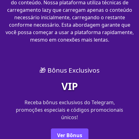
do conteúdo. Nossa plataforma utiliza técnicas de
carregamento lazy que carregam apenas o conteúdo
necessário inicialmente, carregando o restante
conforme necessário. Esta abordagem garante que
você possa começar a usar a plataforma rapidamente,
mesmo em conexões mais lentas.
🎁 Bônus Exclusivos
VIP
Receba bônus exclusivos do Telegram,
promoções especiais e códigos promocionais
únicos!
Ver Bônus