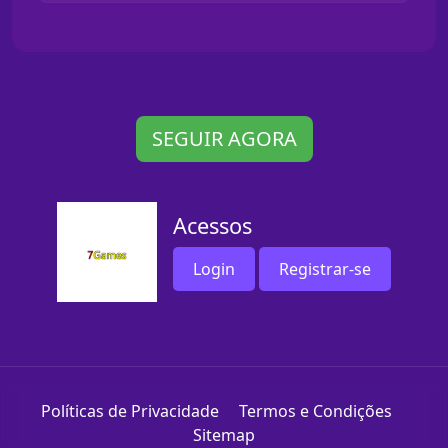
SEGUIR AGORA
Acessos
Login
Registrar-se
Políticas de Privacidade
Termos e Condições
Sitemap