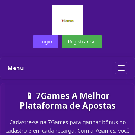
Login
Registrar-se
Menu
📱 7Games A Melhor
Plataforma de Apostas
Cadastre-se na 7Games para ganhar bônus no
cadastro e em cada recarga. Com a 7Games, você