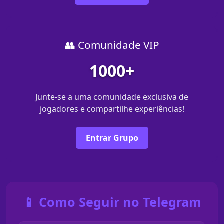
👥 Comunidade VIP
1000+
Junte-se a uma comunidade exclusiva de
jogadores e compartilhe experiências!
Entrar Grupo
📱 Como Seguir no Telegram