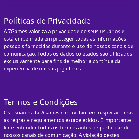
Políticas de Privacidade
A 7Games valoriza a privacidade de seus usuários e
está empenhada em proteger todas as informações
pessoais fornecidas durante o uso de nossos canais de
comunicação. Todos os dados coletados são utilizados
exclusivamente para fins de melhoria contínua da
experiência de nossos jogadores.
Termos e Condições
Os usuários da 7Games concordam em respeitar todas
as regras e regulamentos estabelecidos. É importante
ler e entender todos os termos antes de participar de
nossos canais de comunicação. A violação destes