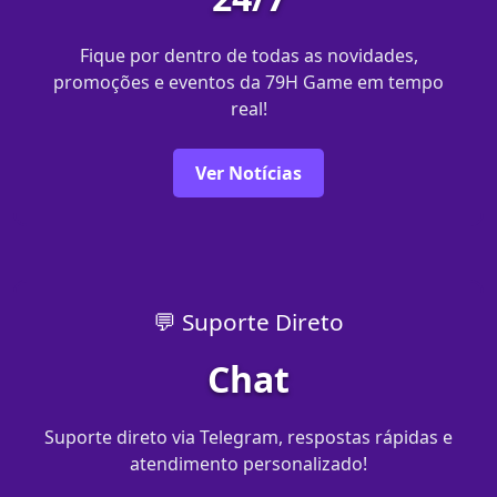
Fique por dentro de todas as novidades,
promoções e eventos da 79H Game em tempo
real!
Ver Notícias
💬 Suporte Direto
Chat
Suporte direto via Telegram, respostas rápidas e
atendimento personalizado!