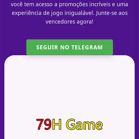
você tem acesso a promoções incríveis e uma
experiência de jogo inigualável. Junte-se aos
vencedores agora!
SEGUIR NO TELEGRAM