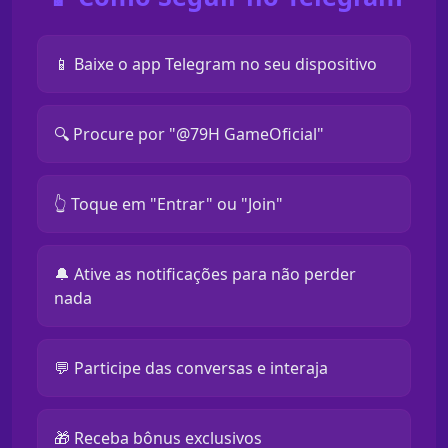
📱 Baixe o app Telegram no seu dispositivo
🔍 Procure por "@79H GameOficial"
👆 Toque em "Entrar" ou "Join"
🔔 Ative as notificações para não perder
nada
💬 Participe das conversas e interaja
🎁 Receba bônus exclusivos