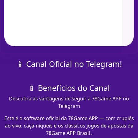
📱 Canal Oficial no Telegram!
📱 Benefícios do Canal
Descubra as vantagens de seguir a 78Game APP no
Telegram
Este é o software oficial da 78Game APP — com crupiês
ao vivo, caça-níqueis e os clássicos jogos de apostas da
78Game APP Brasil .