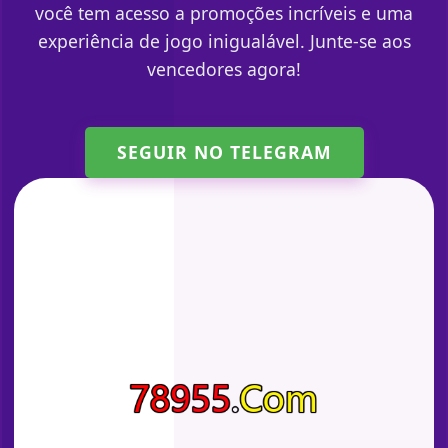
você tem acesso a promoções incríveis e uma
experiência de jogo inigualável. Junte-se aos
vencedores agora!
SEGUIR NO TELEGRAM