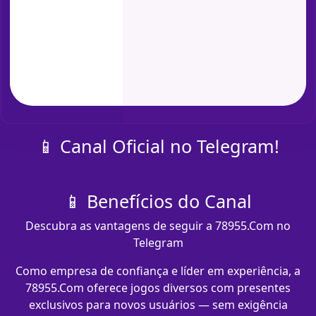
📱 Canal Oficial no Telegram!
📱 Benefícios do Canal
Descubra as vantagens de seguir a 78955.Com no
Telegram
Como empresa de confiança e líder em experiência, a
78955.Com oferece jogos diversos com presentes
exclusivos para novos usuários — sem exigência