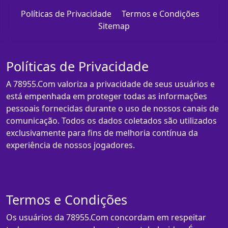
Políticas de Privacidade
Termos e Condições
Sitemap
Políticas de Privacidade
A 78955.Com valoriza a privacidade de seus usuários e
está empenhada em proteger todas as informações
pessoais fornecidas durante o uso de nossos canais de
comunicação. Todos os dados coletados são utilizados
exclusivamente para fins de melhoria contínua da
experiência de nossos jogadores.
Termos e Condições
Os usuários da 78955.Com concordam em respeitar