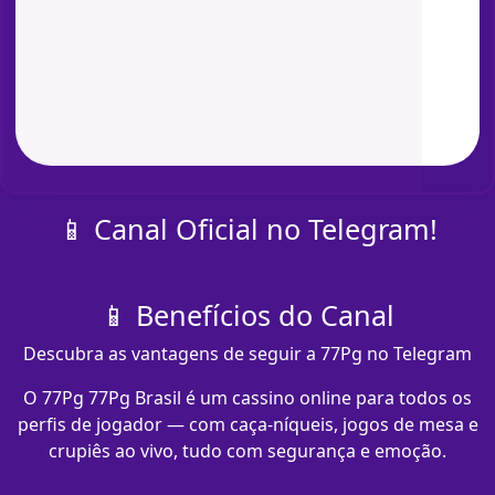
📱 Canal Oficial no Telegram!
📱 Benefícios do Canal
Descubra as vantagens de seguir a 77Pg no Telegram
O 77Pg 77Pg Brasil é um cassino online para todos os
perfis de jogador — com caça-níqueis, jogos de mesa e
crupiês ao vivo, tudo com segurança e emoção.