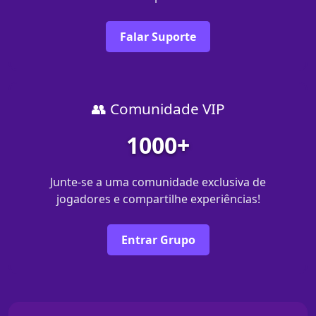
Falar Suporte
👥 Comunidade VIP
1000+
Junte-se a uma comunidade exclusiva de
jogadores e compartilhe experiências!
Entrar Grupo