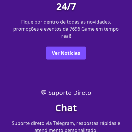
24/7
Fique por dentro de todas as novidades,
promoções e eventos da 7696 Game em tempo
real!
Ver Notícias
💬 Suporte Direto
Chat
Suporte direto via Telegram, respostas rápidas e
atendimento personalizado!