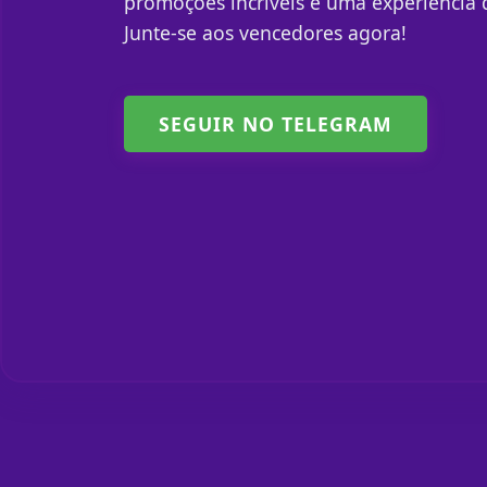
promoções incríveis e uma experiência d
Junte-se aos vencedores agora!
SEGUIR NO TELEGRAM