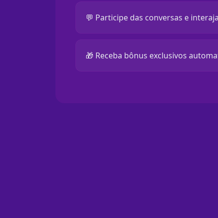
💬 Participe das conversas e interaj
🎁 Receba bônus exclusivos autom