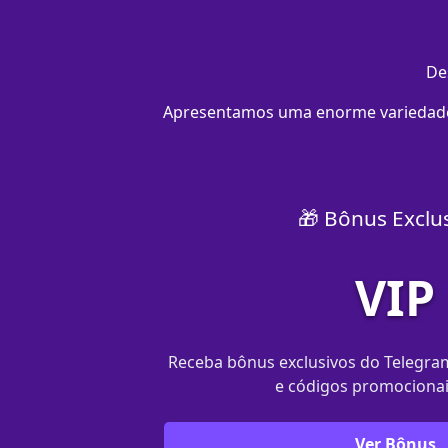
De
Apresentamos uma enorme variedade d
🎁 Bônus Exclu
VIP
Receba bônus exclusivos do Telegra
e códigos promocionai
Ver Bônus