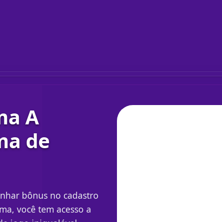
ma A
ma de
anhar bônus no cadastro
ma, você tem acesso a