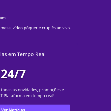
ram
esa, vídeo pôquer e crupiês ao vivo.
cias em Tempo Real
24/7
e todas as novidades, promoções e
5T Plataforma em tempo real!
Ver Notícias