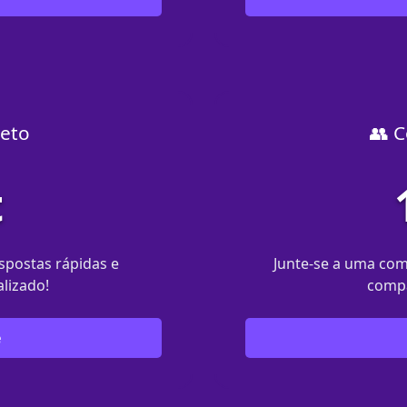
reto
👥 
t
espostas rápidas e
Junte-se a uma com
lizado!
compa
e