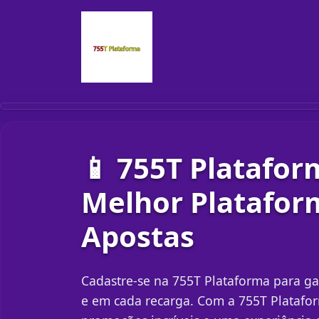
📱 755T Platafor
Melhor Platafor
Apostas
Cadastre-se na 755T Plataforma para g
e em cada recarga. Com a 755T Platafor