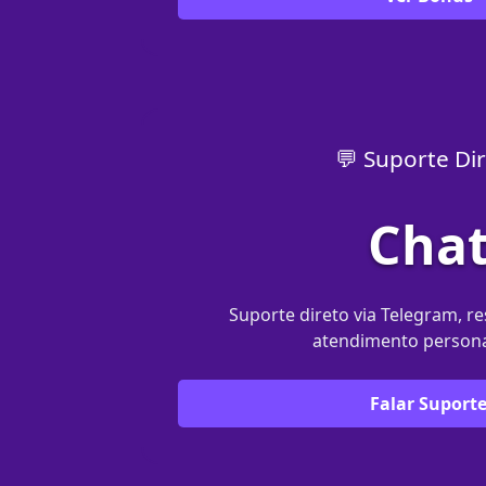
💬 Suporte Di
Cha
Suporte direto via Telegram, r
atendimento persona
Falar Suport