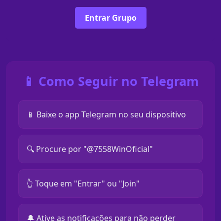
Entrar Grupo
📱 Como Seguir no Telegram
📱 Baixe o app Telegram no seu dispositivo
🔍 Procure por "@7558WinOficial"
👆 Toque em "Entrar" ou "Join"
🔔 Ative as notificações para não perder