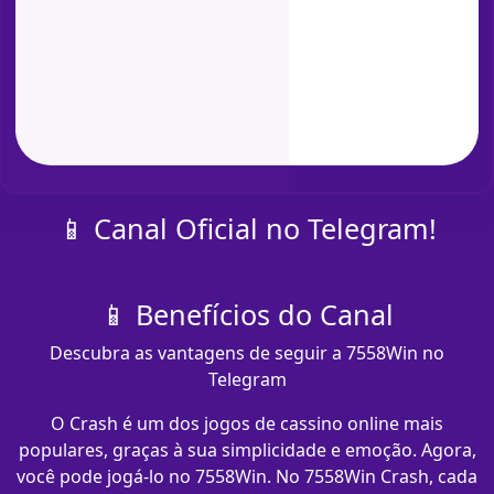
📱 Canal Oficial no Telegram!
📱 Benefícios do Canal
Descubra as vantagens de seguir a 7558Win no
Telegram
O Crash é um dos jogos de cassino online mais
populares, graças à sua simplicidade e emoção. Agora,
você pode jogá-lo no 7558Win. No 7558Win Crash, cada