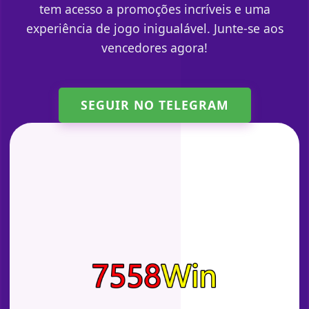
tem acesso a promoções incríveis e uma
experiência de jogo inigualável. Junte-se aos
vencedores agora!
SEGUIR NO TELEGRAM