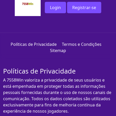
Login
Registrar-se
Políticas de Privacidade
Termos e Condições
Sitemap
Políticas de Privacidade
A 7558Win valoriza a privacidade de seus usuários e
está empenhada em proteger todas as informações
pessoais fornecidas durante o uso de nossos canais de
comunicação. Todos os dados coletados são utilizados
exclusivamente para fins de melhoria contínua da
experiência de nossos jogadores.