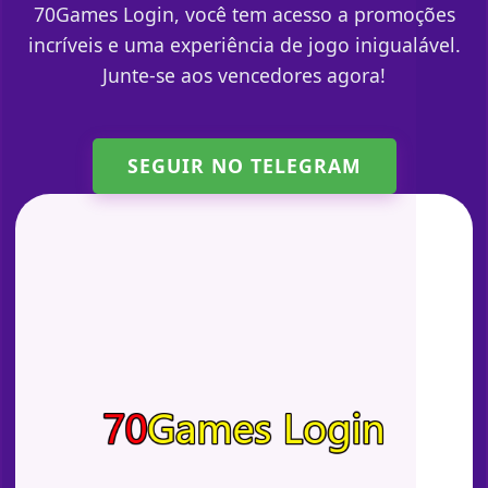
70Games Login, você tem acesso a promoções
incríveis e uma experiência de jogo inigualável.
Junte-se aos vencedores agora!
SEGUIR NO TELEGRAM