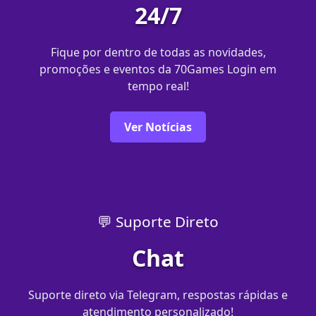
24/7
Fique por dentro de todas as novidades,
promoções e eventos da 70Games Login em
tempo real!
Ver Notícias
💬 Suporte Direto
Chat
Suporte direto via Telegram, respostas rápidas e
atendimento personalizado!