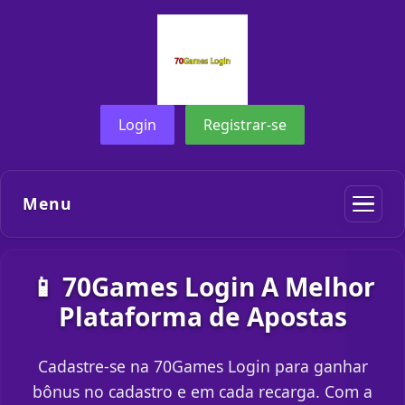
Login
Registrar-se
Menu
📱 70Games Login A Melhor
Plataforma de Apostas
Cadastre-se na 70Games Login para ganhar
bônus no cadastro e em cada recarga. Com a