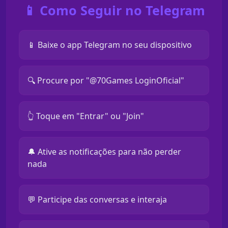
📱 Como Seguir no Telegram
📱 Baixe o app Telegram no seu dispositivo
🔍 Procure por "@70Games LoginOficial"
👆 Toque em "Entrar" ou "Join"
🔔 Ative as notificações para não perder
nada
💬 Participe das conversas e interaja