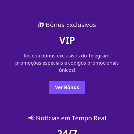
🎁 Bônus Exclusivos
VIP
Receba bônus exclusivos do Telegram,
promoções especiais e códigos promocionais
únicos!
Ver Bônus
📢 Notícias em Tempo Real
24/7