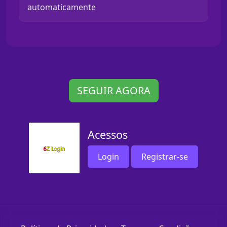
automaticamente
SEGUIR AGORA
Acessos
Login
Registrar-se