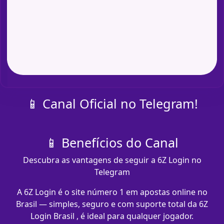
📱 Canal Oficial no Telegram!
📱 Benefícios do Canal
Descubra as vantagens de seguir a 6Z Login no
Telegram
A 6Z Login é o site número 1 em apostas online no
Brasil — simples, seguro e com suporte total da 6Z
Login Brasil , é ideal para qualquer jogador.