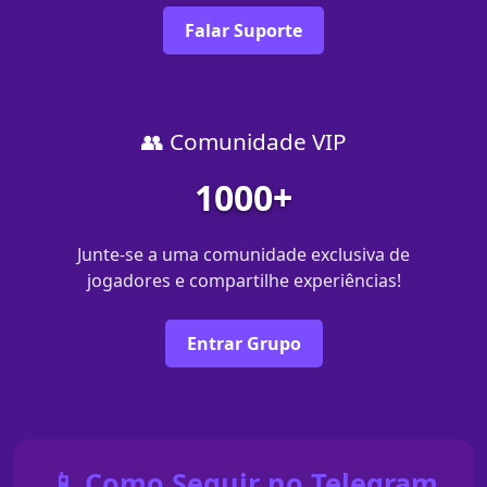
Falar Suporte
👥 Comunidade VIP
1000+
Junte-se a uma comunidade exclusiva de
jogadores e compartilhe experiências!
Entrar Grupo
📱 Como Seguir no Telegram