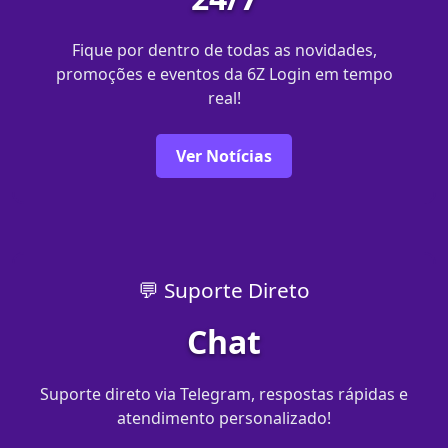
Fique por dentro de todas as novidades,
promoções e eventos da 6Z Login em tempo
real!
Ver Notícias
💬 Suporte Direto
Chat
Suporte direto via Telegram, respostas rápidas e
atendimento personalizado!