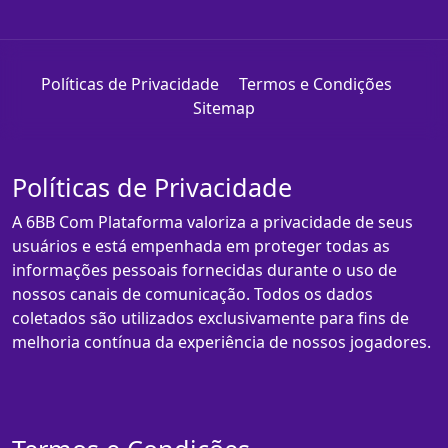
Políticas de Privacidade
Termos e Condições
Sitemap
Políticas de Privacidade
A 6BB Com Plataforma valoriza a privacidade de seus
usuários e está empenhada em proteger todas as
informações pessoais fornecidas durante o uso de
nossos canais de comunicação. Todos os dados
coletados são utilizados exclusivamente para fins de
melhoria contínua da experiência de nossos jogadores.