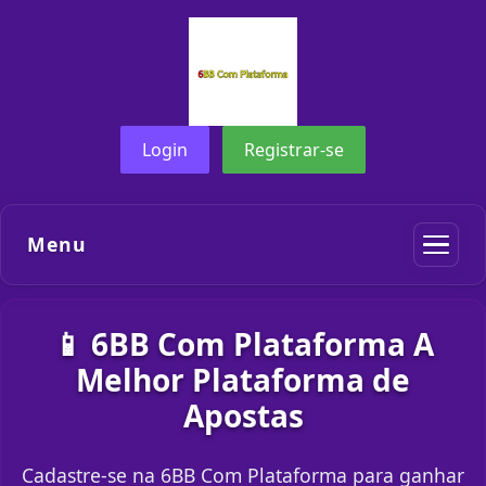
Login
Registrar-se
Menu
📱 6BB Com Plataforma A
Melhor Plataforma de
Apostas
Cadastre-se na 6BB Com Plataforma para ganhar