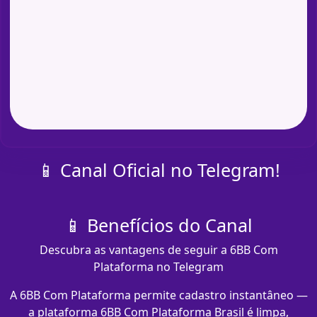
📱 Canal Oficial no Telegram!
📱 Benefícios do Canal
Descubra as vantagens de seguir a 6BB Com
Plataforma no Telegram
A 6BB Com Plataforma permite cadastro instantâneo —
a plataforma 6BB Com Plataforma Brasil é limpa,