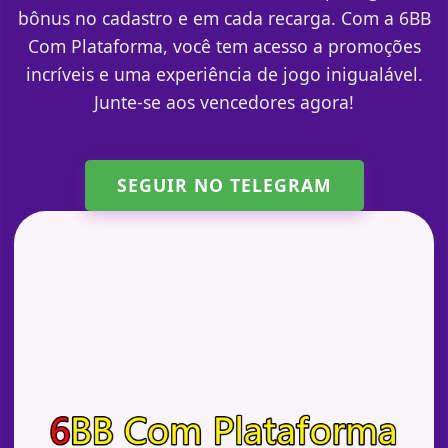
bônus no cadastro e em cada recarga. Com a 6BB
Com Plataforma, você tem acesso a promoções
incríveis e uma experiência de jogo inigualável.
Junte-se aos vencedores agora!
SEGUIR NO TELEGRAM