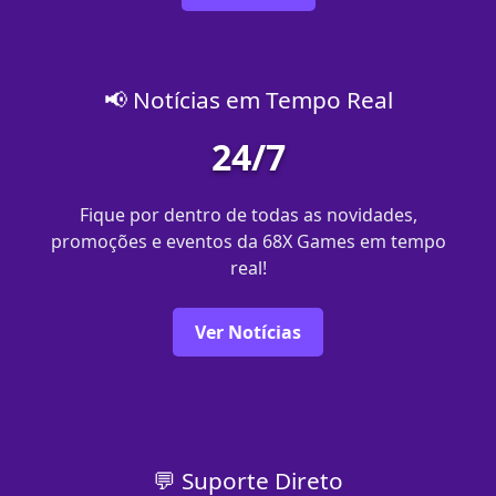
📢 Notícias em Tempo Real
24/7
Fique por dentro de todas as novidades,
promoções e eventos da 68X Games em tempo
real!
Ver Notícias
💬 Suporte Direto