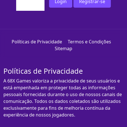
Login
Registrar-se
Políticas de Privacidade
Termos e Condições
Sitemap
Políticas de Privacidade
A 68X Games valoriza a privacidade de seus usuários e
está empenhada em proteger todas as informações
pessoais fornecidas durante o uso de nossos canais de
comunicação. Todos os dados coletados são utilizados
exclusivamente para fins de melhoria contínua da
experiência de nossos jogadores.