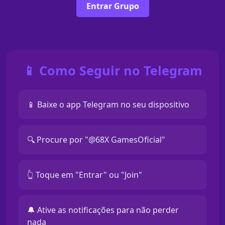
Entrar Grupo
📱 Como Seguir no Telegram
📱 Baixe o app Telegram no seu dispositivo
🔍 Procure por "@68X GamesOficial"
👆 Toque em "Entrar" ou "Join"
🔔 Ative as notificações para não perder
nada