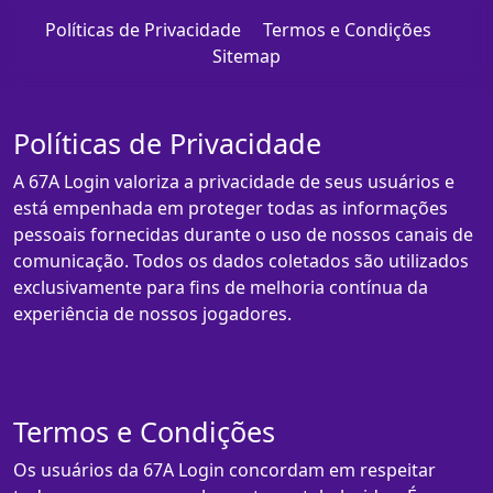
Políticas de Privacidade
Termos e Condições
Sitemap
Políticas de Privacidade
A 67A Login valoriza a privacidade de seus usuários e
está empenhada em proteger todas as informações
pessoais fornecidas durante o uso de nossos canais de
comunicação. Todos os dados coletados são utilizados
exclusivamente para fins de melhoria contínua da
experiência de nossos jogadores.
Termos e Condições
Os usuários da 67A Login concordam em respeitar