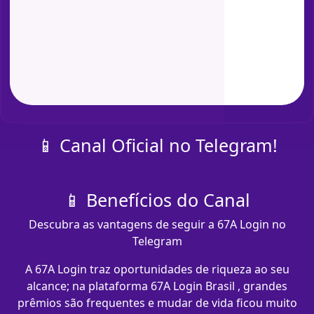
📱 Canal Oficial no Telegram!
📱 Benefícios do Canal
Descubra as vantagens de seguir a 67A Login no
Telegram
A 67A Login traz oportunidades de riqueza ao seu
alcance; na plataforma 67A Login Brasil , grandes
prêmios são frequentes e mudar de vida ficou muito