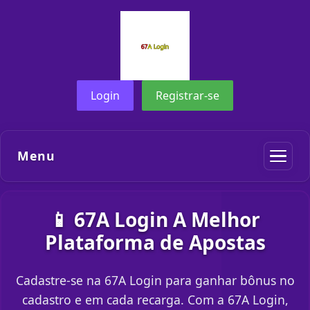
Login
Registrar-se
Menu
📱 67A Login A Melhor
Plataforma de Apostas
Cadastre-se na 67A Login para ganhar bônus no
cadastro e em cada recarga. Com a 67A Login,