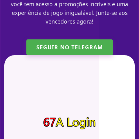
você tem acesso a promoções incríveis e uma
experiência de jogo inigualável. Junte-se aos
vencedores agora!
SEGUIR NO TELEGRAM