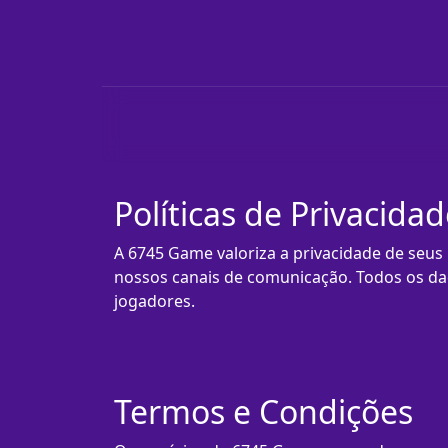
Políticas de Privacida
A 6745 Game valoriza a privacidade de seu
nossos canais de comunicação. Todos os dad
jogadores.
Termos e Condições