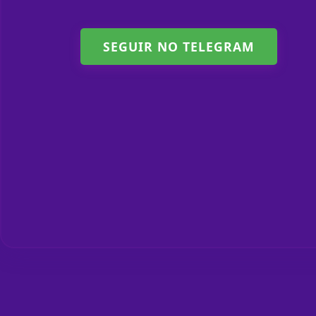
SEGUIR NO TELEGRAM