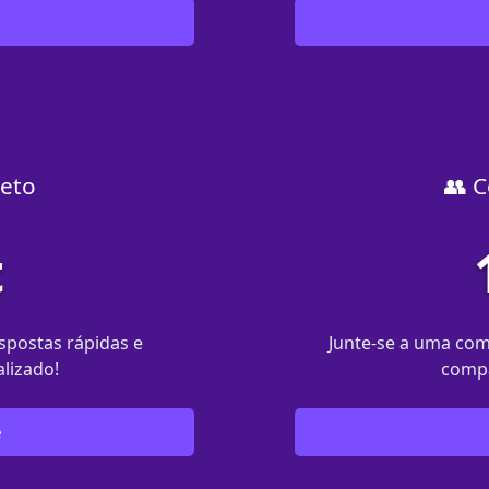
reto
👥 
t
espostas rápidas e
Junte-se a uma com
lizado!
compa
e