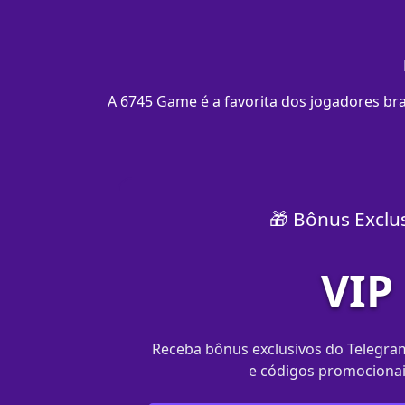
A 6745 Game é a favorita dos jogadores bra
🎁 Bônus Exclu
VIP
Receba bônus exclusivos do Telegra
e códigos promocionai