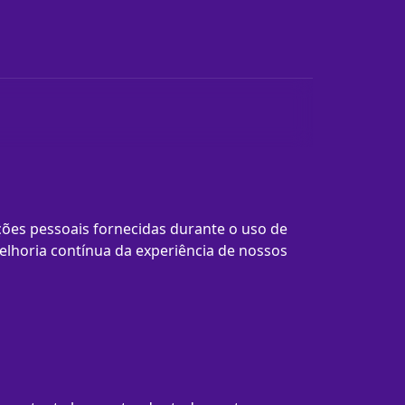
ões pessoais fornecidas durante o uso de
elhoria contínua da experiência de nossos