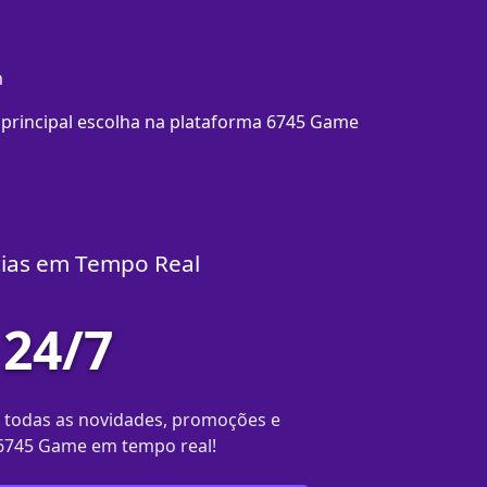
m
a principal escolha na plataforma 6745 Game
cias em Tempo Real
24/7
e todas as novidades, promoções e
6745 Game em tempo real!