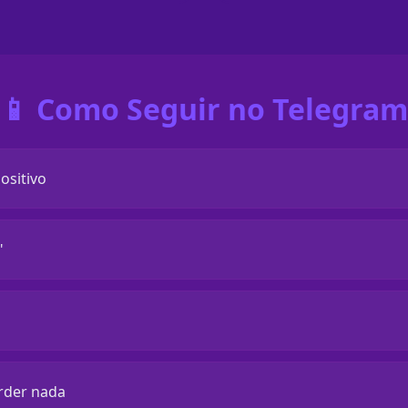
📱 Como Seguir no Telegram
ositivo
"
erder nada