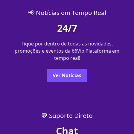
📢 Notícias em Tempo Real
24/7
Fique por dentro de todas as novidades,
promoções e eventos da 66Vip Plataforma em
tempo real!
Ver Notícias
💬 Suporte Direto
Chat