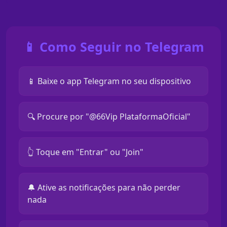
📱 Como Seguir no Telegram
📱 Baixe o app Telegram no seu dispositivo
🔍 Procure por "@66Vip PlataformaOficial"
👆 Toque em "Entrar" ou "Join"
🔔 Ative as notificações para não perder
nada