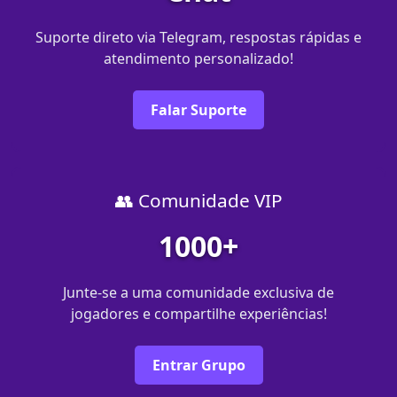
Suporte direto via Telegram, respostas rápidas e
atendimento personalizado!
Falar Suporte
👥 Comunidade VIP
1000+
Junte-se a uma comunidade exclusiva de
jogadores e compartilhe experiências!
Entrar Grupo