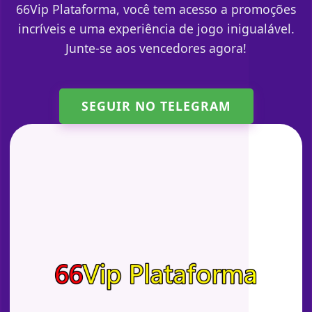
66Vip Plataforma, você tem acesso a promoções
incríveis e uma experiência de jogo inigualável.
Junte-se aos vencedores agora!
SEGUIR NO TELEGRAM