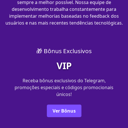
sempre a melhor possível. Nossa equipe de
desenvolvimento trabalha constantemente para
implementar melhorias baseadas no feedback dos
usuários e nas mais recentes tendências tecnológicas.
🎁 Bônus Exclusivos
VIP
Receba bônus exclusivos do Telegram,
promoções especiais e códigos promocionais
únicos!
Ver Bônus