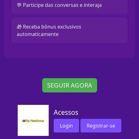
💬 Participe das conversas e interaja
🎁 Receba bônus exclusivos
automaticamente
SEGUIR AGORA
Acessos
Login
Registrar-se