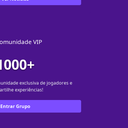
Comunidade VIP
1000+
unidade exclusiva de jogadores e
rtilhe experiências!
Entrar Grupo