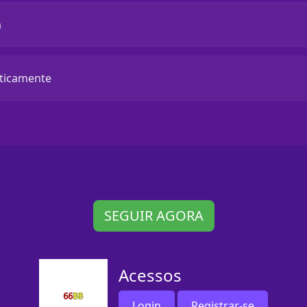
a
aticamente
SEGUIR AGORA
Acessos
Login
Registrar-se