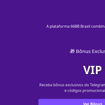
A plataforma 66BB Brasil combin
🎁 Bônus Exclu
VIP
Receba bônus exclusivos do Telegra
e códigos promocionai
Ver Bônus