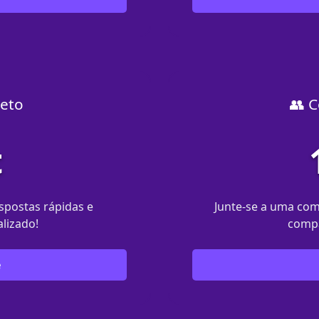
reto
👥 
t
espostas rápidas e
Junte-se a uma com
lizado!
compa
e