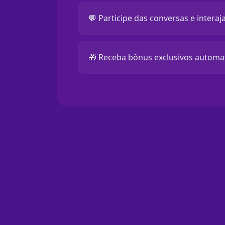
💬 Participe das conversas e interaj
🎁 Receba bônus exclusivos autom