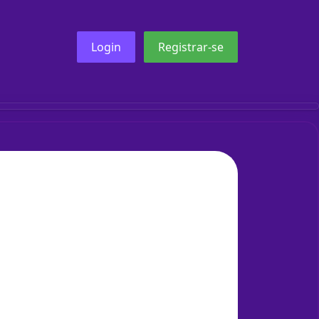
Login
Registrar-se