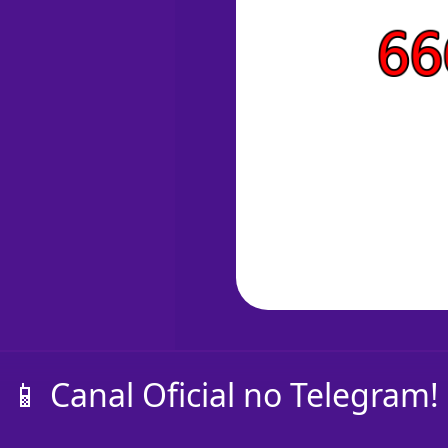
📱 Canal Oficial no Telegram!