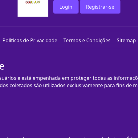
Login
Registrar-se
Políticas de Privacidade
Termos e Condições
Sitemap
de
usuários e está empenhada em proteger todas as informaçõ
os coletados são utilizados exclusivamente para fins de m