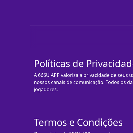
Políticas de Privacida
A 666U APP valoriza a privacidade de seus 
nossos canais de comunicação. Todos os dad
jogadores.
Termos e Condições