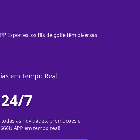
 Esportes, os fãs de golfe têm diversas
cias em Tempo Real
24/7
e todas as novidades, promoções e
 666U APP em tempo real!