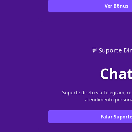
Ver Bônus
💬 Suporte Di
Cha
Suporte direto via Telegram, r
atendimento persona
Falar Suport