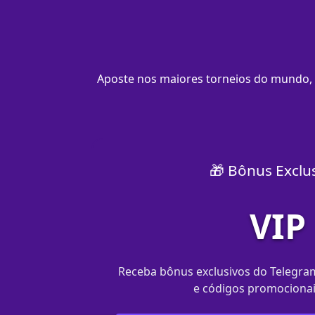
Aposte nos maiores torneios do mundo, 
🎁 Bônus Exclu
VIP
Receba bônus exclusivos do Telegra
e códigos promocionai