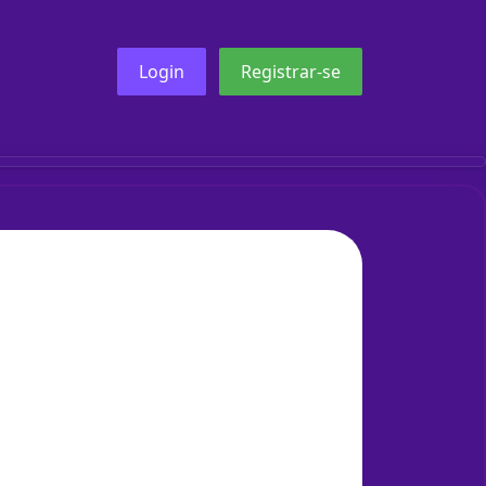
Login
Registrar-se