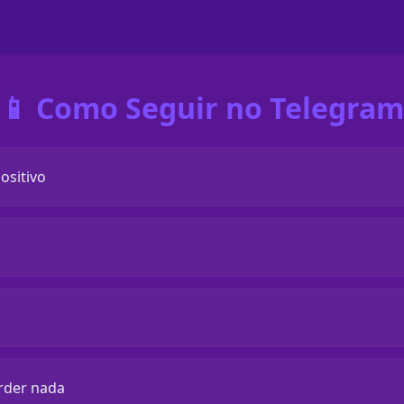
📱 Como Seguir no Telegram
ositivo
erder nada