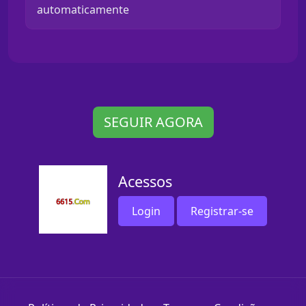
automaticamente
SEGUIR AGORA
Acessos
Login
Registrar-se