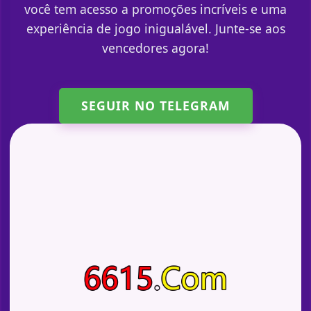
você tem acesso a promoções incríveis e uma
experiência de jogo inigualável. Junte-se aos
vencedores agora!
SEGUIR NO TELEGRAM