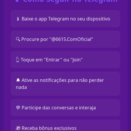
📱 Baixe o app Telegram no seu dispositivo
🔍 Procure por "@6615.ComOficial"
👆 Toque em "Entrar" ou "Join"
🔔 Ative as notificações para não perder
nada
💬 Participe das conversas e interaja
🎁 Receba bônus exclusivos