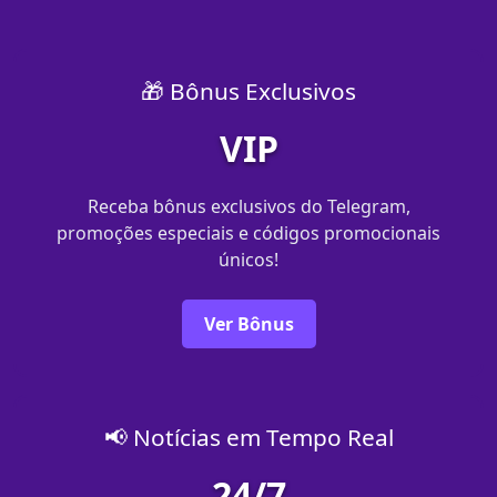
🎁 Bônus Exclusivos
VIP
Receba bônus exclusivos do Telegram,
promoções especiais e códigos promocionais
únicos!
Ver Bônus
📢 Notícias em Tempo Real
24/7