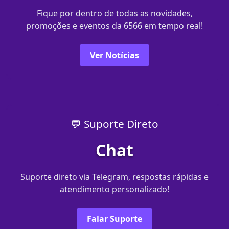
Fique por dentro de todas as novidades,
promoções e eventos da 6566 em tempo real!
Ver Notícias
💬 Suporte Direto
Chat
Suporte direto via Telegram, respostas rápidas e
atendimento personalizado!
Falar Suporte