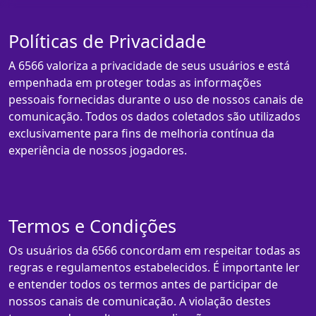
Políticas de Privacidade
A 6566 valoriza a privacidade de seus usuários e está
empenhada em proteger todas as informações
pessoais fornecidas durante o uso de nossos canais de
comunicação. Todos os dados coletados são utilizados
exclusivamente para fins de melhoria contínua da
experiência de nossos jogadores.
Termos e Condições
Os usuários da 6566 concordam em respeitar todas as
regras e regulamentos estabelecidos. É importante ler
e entender todos os termos antes de participar de
nossos canais de comunicação. A violação destes