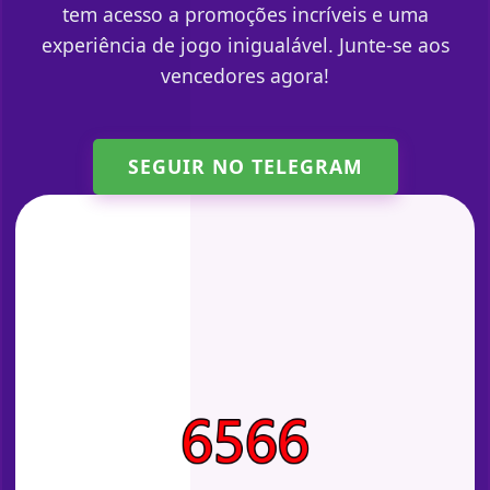
tem acesso a promoções incríveis e uma
experiência de jogo inigualável. Junte-se aos
vencedores agora!
SEGUIR NO TELEGRAM