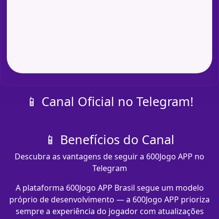
📱 Canal Oficial no Telegram!
📱 Benefícios do Canal
Descubra as vantagens de seguir a 600Jogo APP no
Telegram
A plataforma 600Jogo APP Brasil segue um modelo
próprio de desenvolvimento — a 600Jogo APP prioriza
sempre a experiência do jogador com atualizações