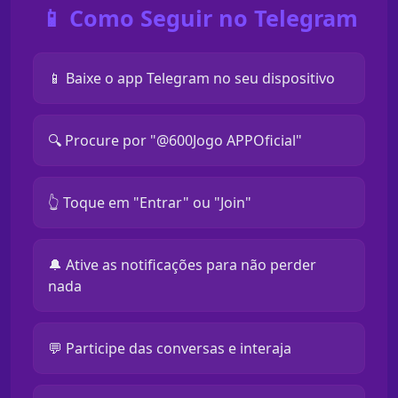
📱 Como Seguir no Telegram
📱 Baixe o app Telegram no seu dispositivo
🔍 Procure por "@600Jogo APPOficial"
👆 Toque em "Entrar" ou "Join"
🔔 Ative as notificações para não perder
nada
💬 Participe das conversas e interaja