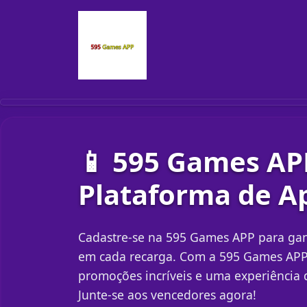
📱 595 Games AP
Plataforma de A
Cadastre-se na 595 Games APP para gan
em cada recarga. Com a 595 Games APP,
promoções incríveis e uma experiência d
Junte-se aos vencedores agora!