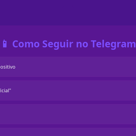
📱 Como Seguir no Telegram
ositivo
cial"