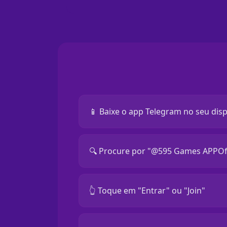
📱 Baixe o app Telegram no seu disp
🔍 Procure por "@595 Games APPOfi
👆 Toque em "Entrar" ou "Join"