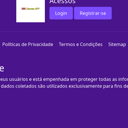
Acessos
Login
Registrar-se
Políticas de Privacidade
Termos e Condições
Sitemap
de
 seus usuários e está empenhada em proteger todas as inf
dados coletados são utilizados exclusivamente para fins d