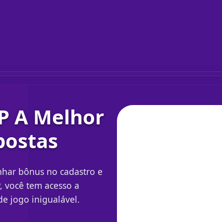
P A Melhor
postas
har bônus no cadastro e
 você tem acesso a
e jogo inigualável.