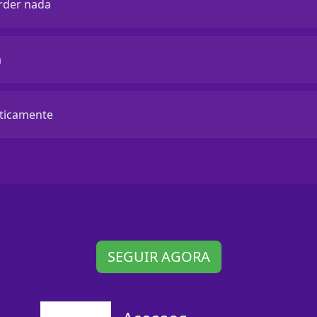
erder nada
a
aticamente
SEGUIR AGORA