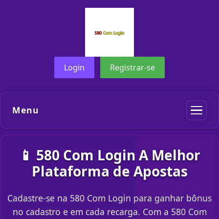
Login
Registrar-se
Menu
📱 580 Com Login A Melhor
Plataforma de Apostas
Cadastre-se na 580 Com Login para ganhar bônus
no cadastro e em cada recarga. Com a 580 Com