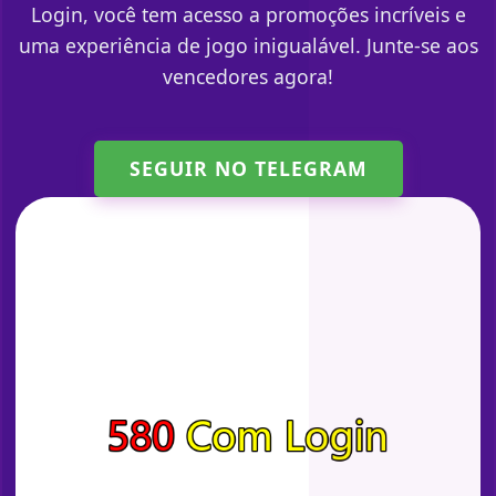
Login, você tem acesso a promoções incríveis e
uma experiência de jogo inigualável. Junte-se aos
vencedores agora!
SEGUIR NO TELEGRAM