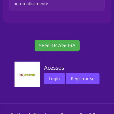
automaticamente
SEGUIR AGORA
Acessos
Login
Registrar-se