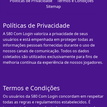
Políticas de Privacidade
Termos e Condições
Sitemap
Políticas de Privacidade
A 580 Com Login valoriza a privacidade de seus
usuários e está empenhada em proteger todas as
informações pessoais fornecidas durante o uso de
nossos canais de comunicação. Todos os dados
coletados são utilizados exclusivamente para fins de
melhoria contínua da experiência de nossos jogadores.
Termos e Condições
Os usuários da 580 Com Login concordam em respeitar
todas as regras e regulamentos estabelecidos. É