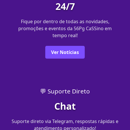
24/7
Fique por dentro de todas as novidades,
promoções e eventos da 56Pg CaSSino em
tempo real!
Ver Notícias
💬 Suporte Direto
Chat
Suporte direto via Telegram, respostas rápidas e
atendimento personalizado!