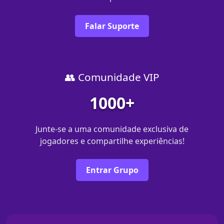
Falar Suporte
👥 Comunidade VIP
1000+
Junte-se a uma comunidade exclusiva de
jogadores e compartilhe experiências!
Entrar Grupo