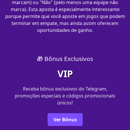
marcam) ou "Não" (pelo menos uma equipe não
marca). Esta aposta é especialmente interessante
porque permite que você aposte em jogos que podem
terminar em empate, mas ainda assim oferecem
oportunidades de ganho.
🎁 Bônus Exclusivos
VIP
Receba bônus exclusivos do Telegram,
promoções especiais e códigos promocionais
únicos!
Ver Bônus