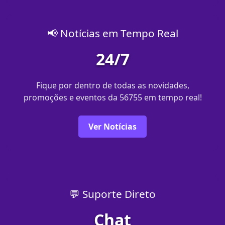
📢 Notícias em Tempo Real
24/7
Fique por dentro de todas as novidades,
promoções e eventos da 56755 em tempo real!
Ver Notícias
💬 Suporte Direto
Chat