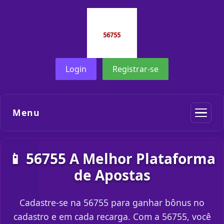
Login
Registrar-se
Menu
📱 56755 A Melhor Plataforma
de Apostas
Cadastre-se na 56755 para ganhar bônus no
cadastro e em cada recarga. Com a 56755, você