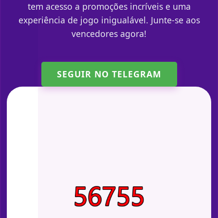
tem acesso a promoções incríveis e uma
experiência de jogo inigualável. Junte-se aos
vencedores agora!
SEGUIR NO TELEGRAM