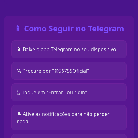
📱 Como Seguir no Telegram
📱 Baixe o app Telegram no seu dispositivo
🔍 Procure por "@56755Oficial"
👆 Toque em "Entrar" ou "Join"
🔔 Ative as notificações para não perder
nada