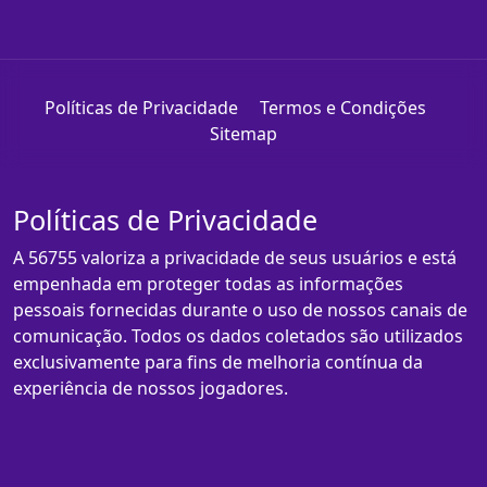
Políticas de Privacidade
Termos e Condições
Sitemap
Políticas de Privacidade
A 56755 valoriza a privacidade de seus usuários e está
empenhada em proteger todas as informações
pessoais fornecidas durante o uso de nossos canais de
comunicação. Todos os dados coletados são utilizados
exclusivamente para fins de melhoria contínua da
experiência de nossos jogadores.