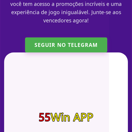
você tem acesso a promoções incríveis e uma
experiência de jogo inigualável. Junte-se aos
vencedores agora!
SEGUIR NO TELEGRAM