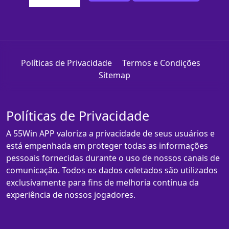
Políticas de Privacidade
Termos e Condições
Sitemap
Políticas de Privacidade
A 55Win APP valoriza a privacidade de seus usuários e
está empenhada em proteger todas as informações
pessoais fornecidas durante o uso de nossos canais de
comunicação. Todos os dados coletados são utilizados
exclusivamente para fins de melhoria contínua da
experiência de nossos jogadores.