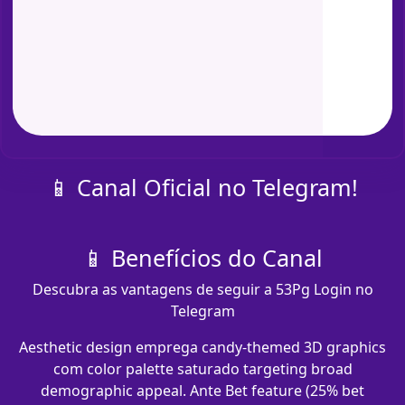
📱 Canal Oficial no Telegram!
📱 Benefícios do Canal
Descubra as vantagens de seguir a 53Pg Login no
Telegram
Aesthetic design emprega candy-themed 3D graphics
com color palette saturado targeting broad
demographic appeal. Ante Bet feature (25% bet