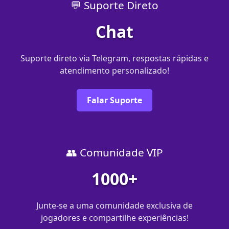
💬 Suporte Direto
Chat
Suporte direto via Telegram, respostas rápidas e
atendimento personalizado!
Falar Suporte
👥 Comunidade VIP
1000+
Junte-se a uma comunidade exclusiva de
jogadores e compartilhe experiências!