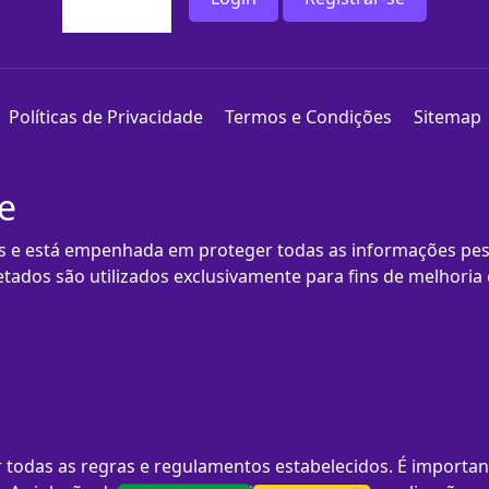
Políticas de Privacidade
Termos e Condições
Sitemap
de
rios e está empenhada em proteger todas as informações pe
tados são utilizados exclusivamente para fins de melhoria
 todas as regras e regulamentos estabelecidos. É importan