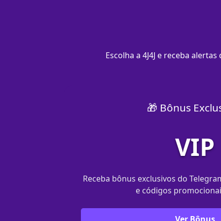
Escolha a 4J4J e receba alertas
🎁 Bônus Exclu
VIP
Receba bônus exclusivos do Telegra
e códigos promocionai
Ver Bônus