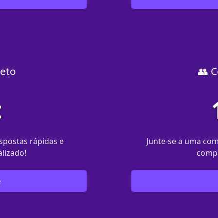
reto
👥 
t
espostas rápidas e
Junte-se a uma com
lizado!
compa
e