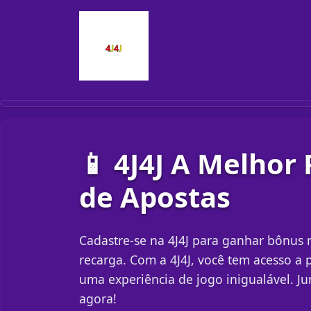
📱 4J4J A Melhor
de Apostas
Cadastre-se na 4J4J para ganhar bônus 
recarga. Com a 4J4J, você tem acesso a 
uma experiência de jogo inigualável. J
agora!