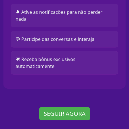
🔔 Ative as notificações para não perder
nada
💬 Participe das conversas e interaja
🎁 Receba bônus exclusivos
automaticamente
SEGUIR AGORA