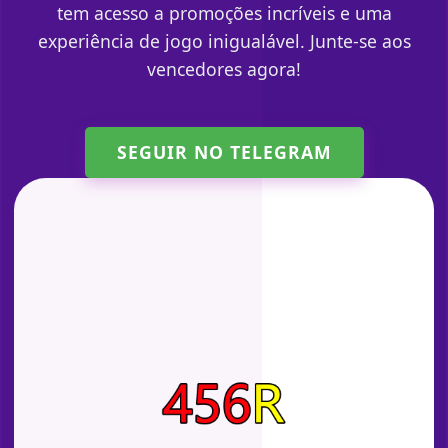
tem acesso a promoções incríveis e uma
experiência de jogo inigualável. Junte-se aos
vencedores agora!
SEGUIR NO TELEGRAM