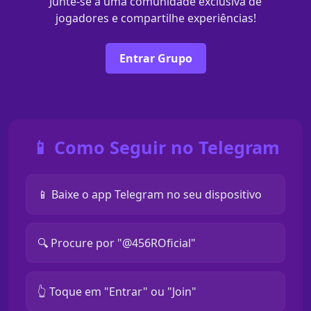
Junte-se a uma comunidade exclusiva de
jogadores e compartilhe experiências!
Entrar Grupo
📱 Como Seguir no Telegram
📱 Baixe o app Telegram no seu dispositivo
🔍 Procure por "@456ROficial"
👆 Toque em "Entrar" ou "Join"