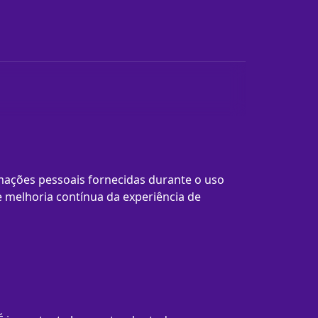
rmações pessoais fornecidas durante o uso
e melhoria contínua da experiência de