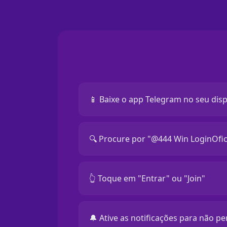
📱 Baixe o app Telegram no seu disp
🔍 Procure por "@444 Win LoginOfic
👆 Toque em "Entrar" ou "Join"
🔔 Ative as notificações para não p