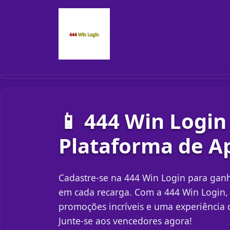
📱 444 Win Login
Plataforma de A
Cadastre-se na 444 Win Login para gan
em cada recarga. Com a 444 Win Login,
promoções incríveis e uma experiência d
Junte-se aos vencedores agora!