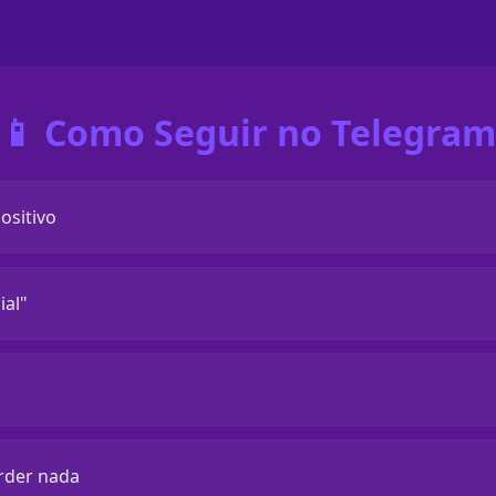
📱 Como Seguir no Telegram
ositivo
ial"
erder nada