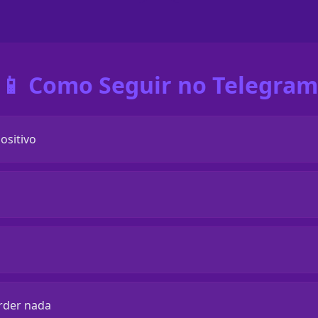
📱 Como Seguir no Telegram
ositivo
erder nada