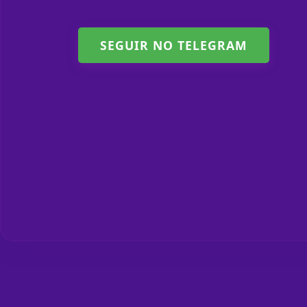
SEGUIR NO TELEGRAM