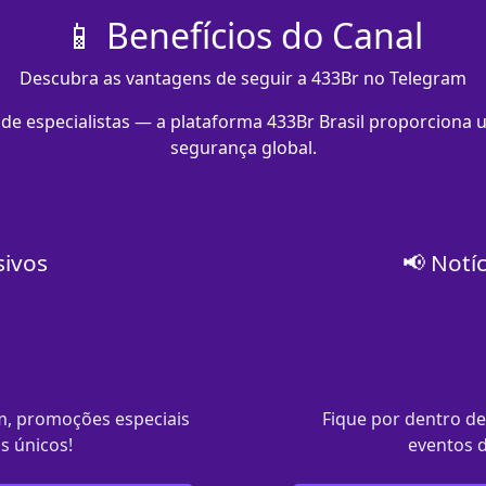
📱 Benefícios do Canal
Descubra as vantagens de seguir a 433Br no Telegram
de especialistas — a plataforma 433Br Brasil proporciona u
segurança global.
sivos
📢 Notí
m, promoções especiais
Fique por dentro d
s únicos!
eventos 