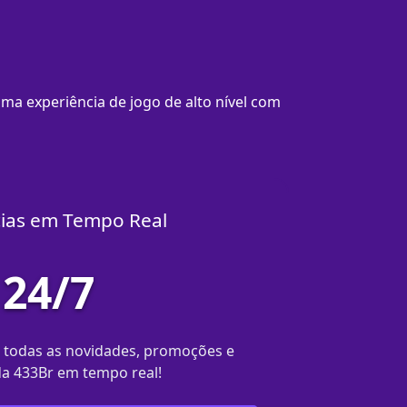
ma experiência de jogo de alto nível com
cias em Tempo Real
24/7
e todas as novidades, promoções e
da 433Br em tempo real!