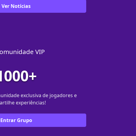
Ver Notícias
Comunidade VIP
1000+
unidade exclusiva de jogadores e
rtilhe experiências!
Entrar Grupo