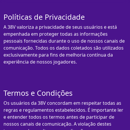
Políticas de Privacidade
A 38V valoriza a privacidade de seus usuários e está
empenhada em proteger todas as informações
pessoais fornecidas durante o uso de nossos canais de
comunicação. Todos os dados coletados são utilizados
exclusivamente para fins de melhoria contínua da
experiência de nossos jogadores.
Termos e Condições
Os usuários da 38V concordam em respeitar todas as
regras e regulamentos estabelecidos. É importante ler
e entender todos os termos antes de participar de
nossos canais de comunicação. A violação destes