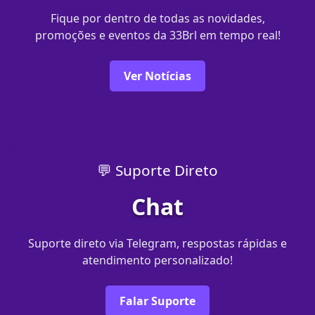
Fique por dentro de todas as novidades,
promoções e eventos da 33Brl em tempo real!
Ver Notícias
💬 Suporte Direto
Chat
Suporte direto via Telegram, respostas rápidas e
atendimento personalizado!
Falar Suporte