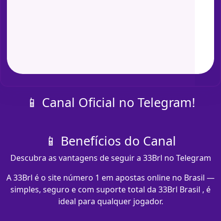
📱 Canal Oficial no Telegram!
📱 Benefícios do Canal
Descubra as vantagens de seguir a 33Brl no Telegram
A 33Brl é o site número 1 em apostas online no Brasil —
simples, seguro e com suporte total da 33Brl Brasil , é
ideal para qualquer jogador.