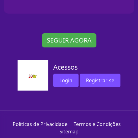
SEGUIR AGORA
Acessos
Login
Registrar-se
Políticas de Privacidade
Termos e Condições
Sitemap