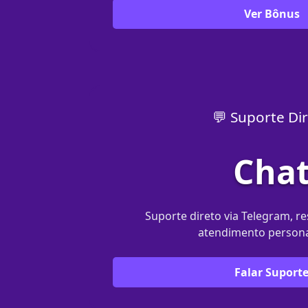
Ver Bônus
💬 Suporte Di
Cha
Suporte direto via Telegram, r
atendimento persona
Falar Suport