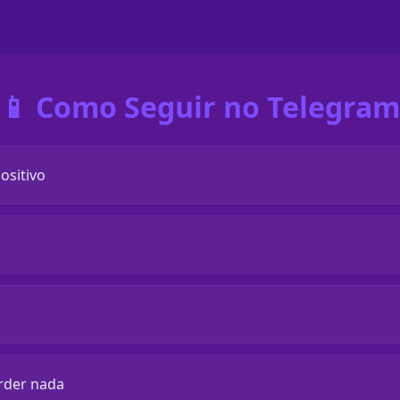
📱 Como Seguir no Telegram
ositivo
erder nada