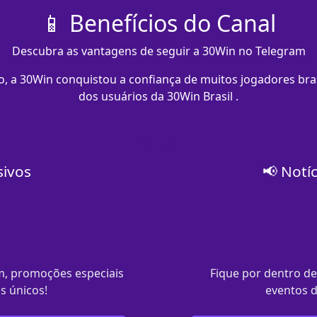
📱 Benefícios do Canal
Descubra as vantagens de seguir a 30Win no Telegram
, a 30Win conquistou a confiança de muitos jogadores bras
dos usuários da 30Win Brasil .
sivos
📢 Notí
m, promoções especiais
Fique por dentro d
s únicos!
eventos d