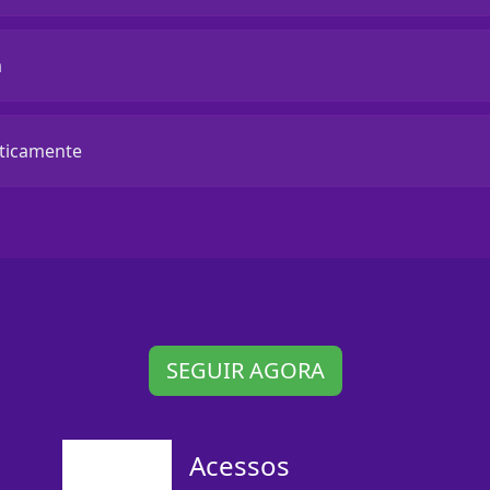
a
aticamente
SEGUIR AGORA
Acessos