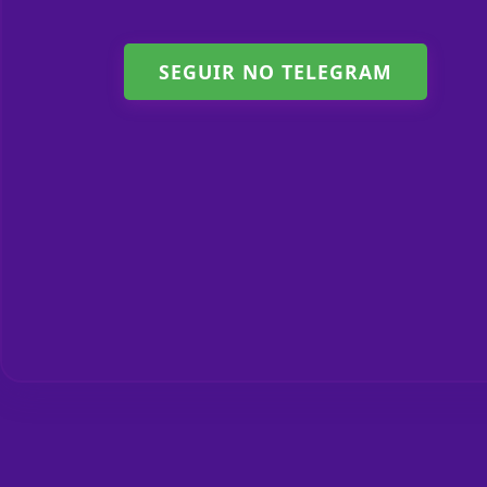
SEGUIR NO TELEGRAM