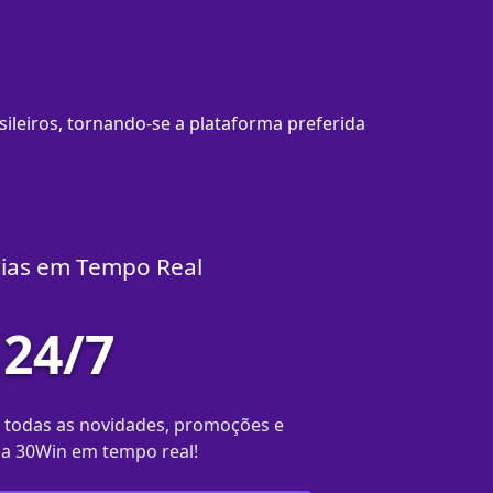
ileiros, tornando-se a plataforma preferida
cias em Tempo Real
24/7
e todas as novidades, promoções e
a 30Win em tempo real!