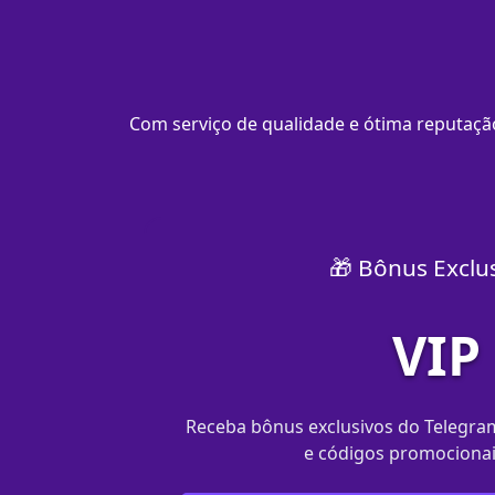
Com serviço de qualidade e ótima reputação
🎁 Bônus Exclu
VIP
Receba bônus exclusivos do Telegra
e códigos promocionai