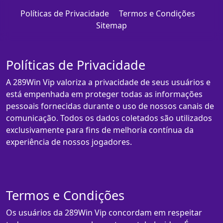
Políticas de Privacidade
Termos e Condições
Sitemap
Políticas de Privacidade
A 289Win Vip valoriza a privacidade de seus usuários e
está empenhada em proteger todas as informações
pessoais fornecidas durante o uso de nossos canais de
comunicação. Todos os dados coletados são utilizados
exclusivamente para fins de melhoria contínua da
experiência de nossos jogadores.
Termos e Condições
Os usuários da 289Win Vip concordam em respeitar