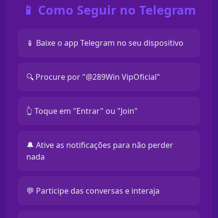
📱 Como Seguir no Telegram
📱 Baixe o app Telegram no seu dispositivo
🔍 Procure por "@289Win VipOficial"
👆 Toque em "Entrar" ou "Join"
🔔 Ative as notificações para não perder
nada
💬 Participe das conversas e interaja