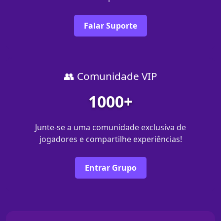
Falar Suporte
👥 Comunidade VIP
1000+
Junte-se a uma comunidade exclusiva de
jogadores e compartilhe experiências!
Entrar Grupo