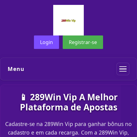
Login
Registrar-se
Menu
📱 289Win Vip A Melhor
Plataforma de Apostas
Cadastre-se na 289Win Vip para ganhar bônus no
cadastro e em cada recarga. Com a 289Win Vip,