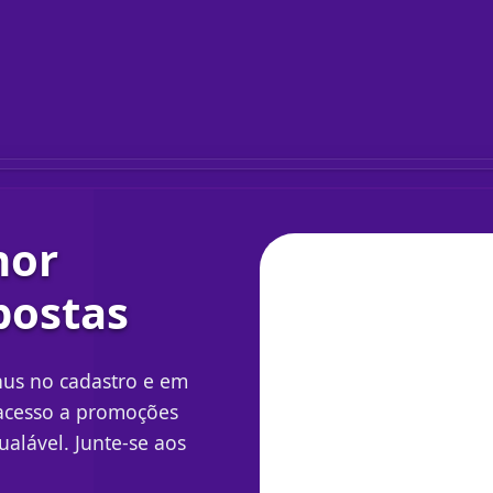
hor
postas
nus no cadastro e em
 acesso a promoções
ualável. Junte-se aos