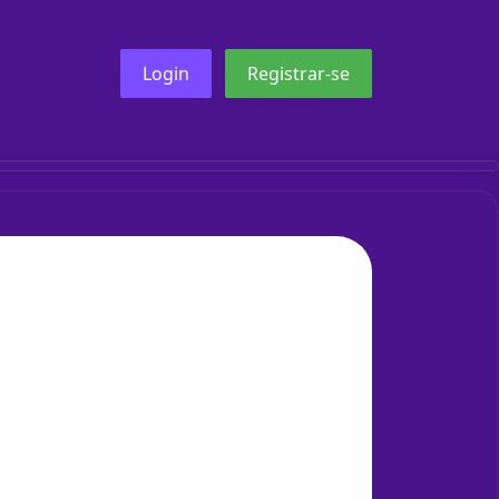
Login
Registrar-se