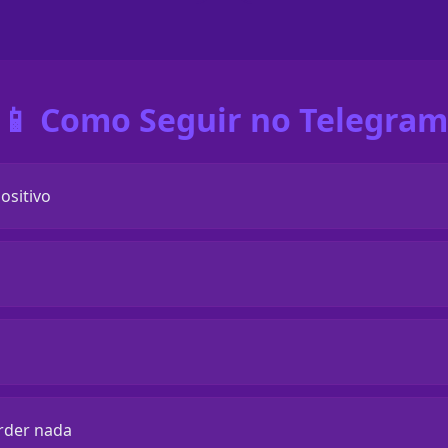
📱 Como Seguir no Telegram
ositivo
erder nada