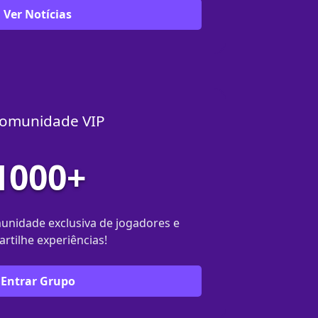
Ver Notícias
Comunidade VIP
1000+
unidade exclusiva de jogadores e
rtilhe experiências!
Entrar Grupo