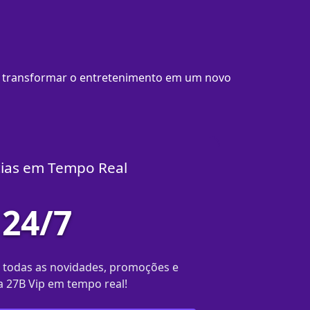
ão transformar o entretenimento em um novo
cias em Tempo Real
24/7
e todas as novidades, promoções e
a 27B Vip em tempo real!