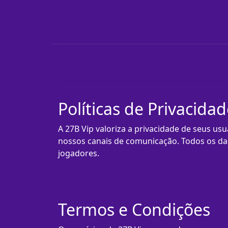
Políticas de Privacida
A 27B Vip valoriza a privacidade de seus u
nossos canais de comunicação. Todos os dad
jogadores.
Termos e Condições