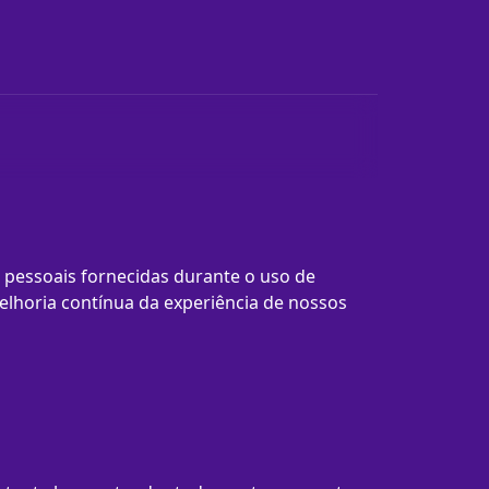
 pessoais fornecidas durante o uso de
elhoria contínua da experiência de nossos