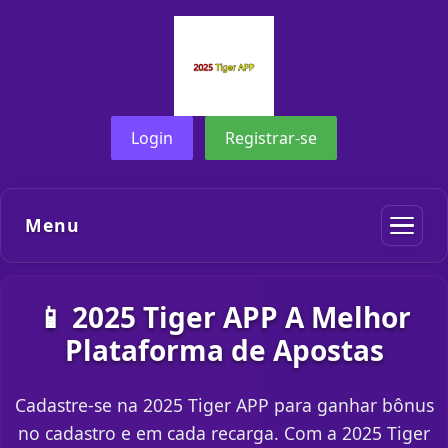
Login
Registrar-se
Menu
📱 2025 Tiger APP A Melhor
Plataforma de Apostas
Cadastre-se na 2025 Tiger APP para ganhar bônus
no cadastro e em cada recarga. Com a 2025 Tiger