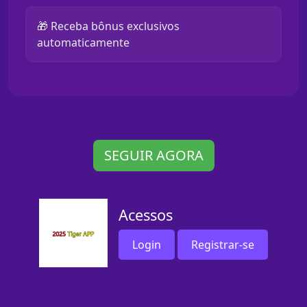
🎁 Receba bônus exclusivos
automaticamente
SEGUIR AGORA
Acessos
Login
Registrar-se