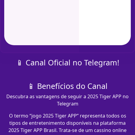
📱 Canal Oficial no Telegram!
📱 Benefícios do Canal
Descubra as vantagens de seguir a 2025 Tiger APP no
Telegram
O termo “jogo 2025 Tiger APP” representa todos os
tipos de entretenimento disponíveis na plataforma
2025 Tiger APP Brasil. Trata-se de um cassino online