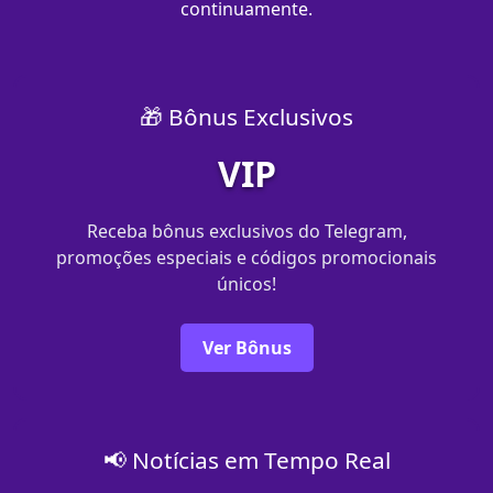
continuamente.
🎁 Bônus Exclusivos
VIP
Receba bônus exclusivos do Telegram,
promoções especiais e códigos promocionais
únicos!
Ver Bônus
📢 Notícias em Tempo Real