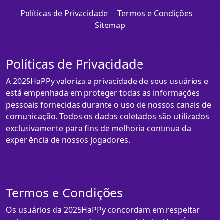
Políticas de Privacidade
Termos e Condições
Sitemap
Políticas de Privacidade
A 2025HaPPy valoriza a privacidade de seus usuários e
está empenhada em proteger todas as informações
pessoais fornecidas durante o uso de nossos canais de
comunicação. Todos os dados coletados são utilizados
exclusivamente para fins de melhoria contínua da
experiência de nossos jogadores.
Termos e Condições
Os usuários da 2025HaPPy concordam em respeitar