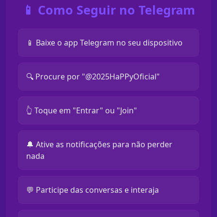
📱 Como Seguir no Telegram
📱 Baixe o app Telegram no seu dispositivo
🔍 Procure por "@2025HaPPyOficial"
👆 Toque em "Entrar" ou "Join"
🔔 Ative as notificações para não perder
nada
💬 Participe das conversas e interaja