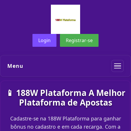
Login
Registrar-se
Menu
📱 188W Plataforma A Melhor
Plataforma de Apostas
Cadastre-se na 188W Plataforma para ganhar
bônus no cadastro e em cada recarga. Com a