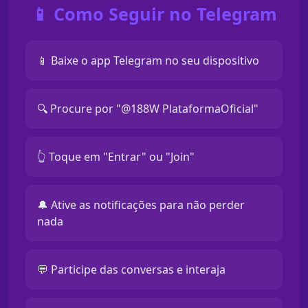
📱 Como Seguir no Telegram
📱 Baixe o app Telegram no seu dispositivo
🔍 Procure por "@188W PlataformaOficial"
👆 Toque em "Entrar" ou "Join"
🔔 Ative as notificações para não perder
nada
💬 Participe das conversas e interaja