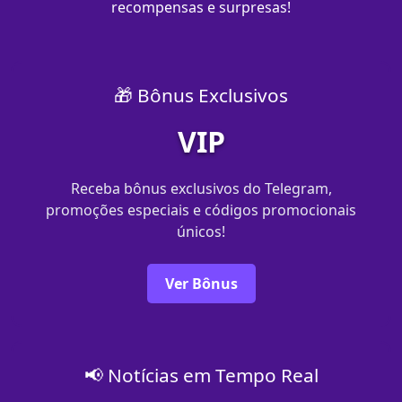
recompensas e surpresas!
🎁 Bônus Exclusivos
VIP
Receba bônus exclusivos do Telegram,
promoções especiais e códigos promocionais
únicos!
Ver Bônus
📢 Notícias em Tempo Real