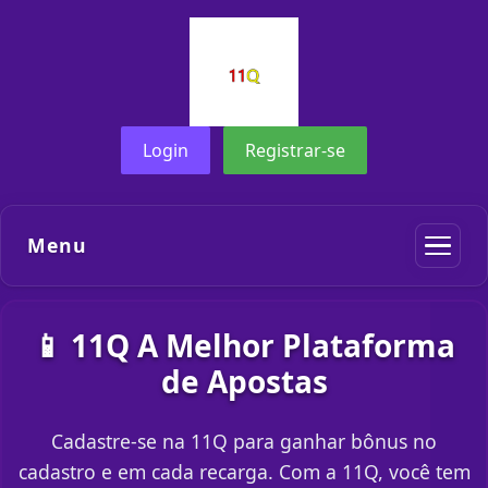
Login
Registrar-se
Menu
📱 11Q A Melhor Plataforma
de Apostas
Cadastre-se na 11Q para ganhar bônus no
cadastro e em cada recarga. Com a 11Q, você tem