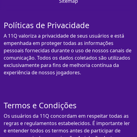
Sitemap
Políticas de Privacidade
A 11Q valoriza a privacidade de seus usuários e está
empenhada em proteger todas as informações
pessoais fornecidas durante o uso de nossos canais de
comunicação. Todos os dados coletados são utilizados
exclusivamente para fins de melhoria contínua da
experiência de nossos jogadores.
Termos e Condições
Os usuários da 11Q concordam em respeitar todas as
regras e regulamentos estabelecidos. É importante ler
e entender todos os termos antes de participar de