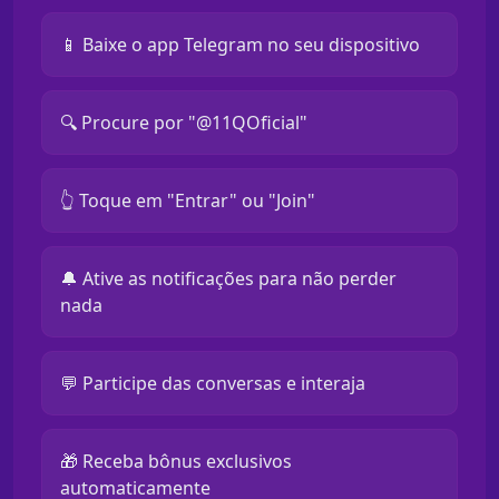
📱 Baixe o app Telegram no seu dispositivo
🔍 Procure por "@11QOficial"
👆 Toque em "Entrar" ou "Join"
🔔 Ative as notificações para não perder
nada
💬 Participe das conversas e interaja
🎁 Receba bônus exclusivos
automaticamente