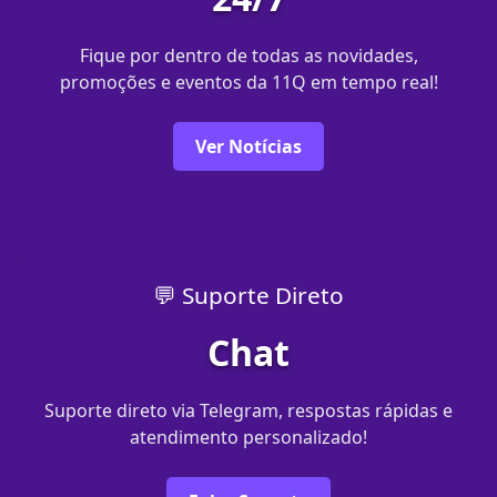
Fique por dentro de todas as novidades,
promoções e eventos da 11Q em tempo real!
Ver Notícias
💬 Suporte Direto
Chat
Suporte direto via Telegram, respostas rápidas e
atendimento personalizado!